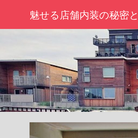
コ
魅せる店舗内装の秘密
ン
テ
心
ン
を
ツ
惹
き
へ
つ
ス
け
キ
る
空
ッ
間
プ
づ
く
り、
あ
な
た
の
夢