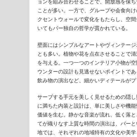
ョンを組み合わせることで、開放感を保ち
ことが多い。一方で、グループや会食向け
クセントウォールで変化をもたらし、空間
いてもバー独自の哲学が貫かれている。
壁面にはシンプルなアートやヴィンテージ
とも多い。植物や花を点在させることで清
を与える。一つ一つのインテリア小物が空
ウンターの設計も見逃せないポイントであ
飲み物の演出など、細かいディテールがプ
サーブする手元を美しく見せるための隠し
に満ちた内装と設計は、単に美しさや機能
価値を生む。静かな音楽が流れ、低く落と
てが織りなす上質な時間の演出は、バーと
地では、それぞれの地域特有の文化や美学