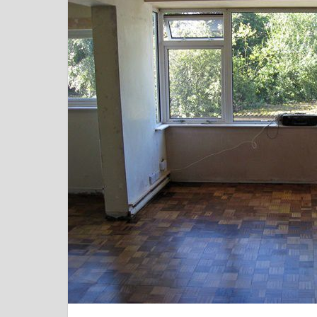
を
形
に
し
ま
す！