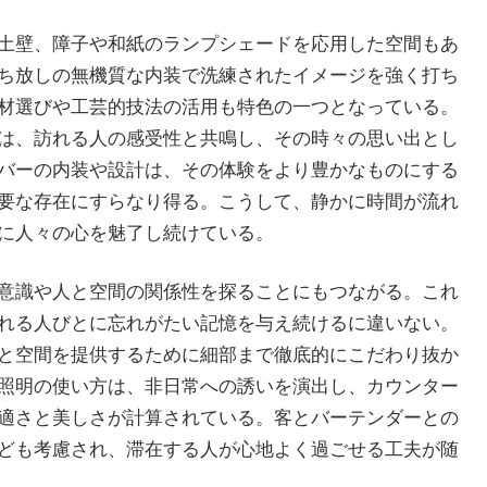
土壁、障子や和紙のランプシェードを応用した空間もあ
ち放しの無機質な内装で洗練されたイメージを強く打ち
材選びや工芸的技法の活用も特色の一つとなっている。
は、訪れる人の感受性と共鳴し、その時々の思い出とし
バーの内装や設計は、その体験をより豊かなものにする
要な存在にすらなり得る。こうして、静かに時間が流れ
に人々の心を魅了し続けている。
意識や人と空間の関係性を探ることにもつながる。これ
れる人びとに忘れがたい記憶を与え続けるに違いない。
と空間を提供するために細部まで徹底的にこだわり抜か
照明の使い方は、非日常への誘いを演出し、カウンター
適さと美しさが計算されている。客とバーテンダーとの
ども考慮され、滞在する人が心地よく過ごせる工夫が随