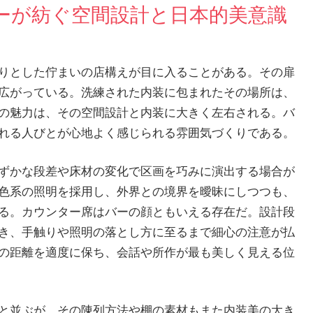
ーが紡ぐ空間設計と日本的美意識
りとした佇まいの店構えが目に入ることがある。
その扉
広がっている。洗練された内装に包まれたその場所は、
の魅力は、その空間設計と内装に大きく左右される。バ
れる人びとが心地よく感じられる雰囲気づくりである。
ずかな段差や床材の変化で区画を巧みに演出する場合が
色系の照明を採用し、外界との境界を曖昧にしつつも、
る。カウンター席はバーの顔ともいえる存在だ。設計段
き、手触りや照明の落とし方に至るまで細心の注意が払
の距離を適度に保ち、会話や所作が最も美しく見える位
と並ぶが、その陳列方法や棚の素材もまた内装美の大き