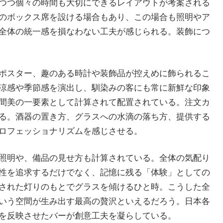
つつ個々の時間も大切にできるレイアウトが考案される
のボックス席を設ける場合もあり、この場合も照明やア
全体の統一感を損なわない工夫が感じられる。装飾につ
ポスター、趣のある時計や装飾品が控えめに飾られるこ
涼感や季節感を演出し、馴染みの客にも常に新鮮な印象
間美の一要素として計算されて配置されている。注文カ
る。酒器の置き方、グラスへの水滴の落ち方、提供する
ロフェッショナリズムを感じさせる。
照明や、備品の見せ方も計算されている。全体の気配り
性を追求するだけでなく、記憶に残る「体験」としての
された灯りのもとでグラスを傾けるひと時。こうした全
いう空間が生み出す最高の贅沢といえるだろう。日本各
を反映させたバーが創意工夫を凝らしている。