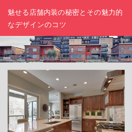
コ
魅せる店舗内装の秘密とその魅力的
ン
テ
なデザインのコツ
ン
心
ツ
を
へ
惹
き
ス
つ
キ
け
ッ
る
空
プ
間
づ
く
り、
あ
な
た
の