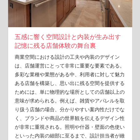
夢
を
形
に
し
五感に響く空間設計と内装が生み出す
ま
記憶に残る店舗体験の舞台裏
す！
商業空間における設計の工夫や内装のデザイン
は、店舗運営にとって非常に重要な要素である。
多彩な業種や業態がある中、利用者に対して魅力
ある店舗を構築し、思い出に残る空間を提供する
ためには、単に物理的な場所としての店舗以上の
意味が求められる。例えば、雑貨やアパレルを取
り扱う店舗の場合、分かりやすい案内性だけでな
く、ブランドや商品の世界観を伝えるデザイン性
が非常に重視される。照明や什器・壁面の色使い
といった内装の細部に至るまで、設計担当者が緻