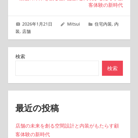
ビ
客体験の新時代
ゲ
2026年1月21日
Mitsui
住宅内装
,
内
ー
装
,
店舗
シ
ョ
検索
ン
検索
最近の投稿
店舗の未来を創る空間設計と内装がもたらす顧
客体験の新時代