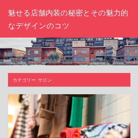
コ
魅せる店舗内装の秘密とその魅力的
ン
テ
なデザインのコツ
ン
心
ツ
を
へ
惹
き
ス
つ
キ
け
ッ
る
カテゴリー:
サロン
空
プ
間
づ
く
り、
あ
な
た
の