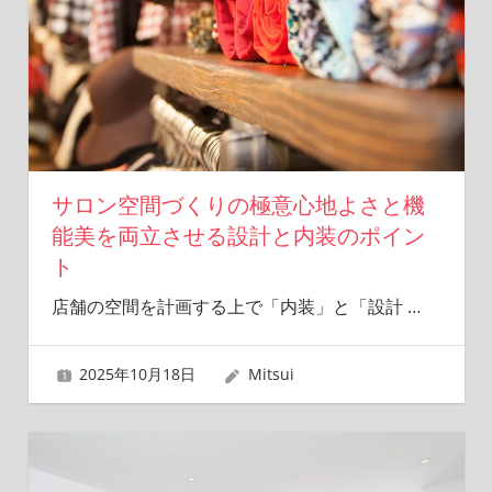
夢
を
形
に
し
ま
す！
サロン空間づくりの極意心地よさと機
能美を両立させる設計と内装のポイン
ト
店舗の空間を計画する上で「内装」と「設計
…
2025年10月18日
Mitsui