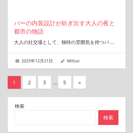
バーの内装設計が紡ぎ出す大人の夜と
都市の物語
大人の社交場として、独特の雰囲気を持つバ
…
2025年12月21日
Mitsui
投
次
1
2
3
…
5
»
の
稿
記
の
検索
事
ペ
検索
ー