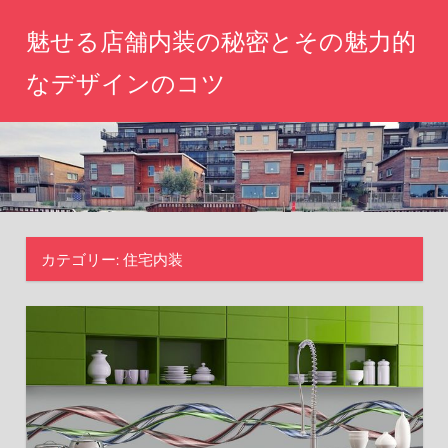
コ
魅せる店舗内装の秘密とその魅力的
ン
テ
なデザインのコツ
ン
心
ツ
を
へ
惹
き
ス
つ
キ
け
ッ
る
カテゴリー:
住宅内装
空
プ
間
づ
く
り、
あ
な
た
の