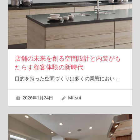
夢
を
形
に
し
ま
す！
店舗の未来を創る空間設計と内装がも
たらす顧客体験の新時代
目的を持った空間づくりは多くの業態におい
…
2026年1月24日
Mitsui