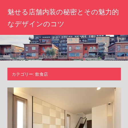
コ
魅せる店舗内装の秘密とその魅力的
ン
テ
なデザインのコツ
ン
心
ツ
を
へ
惹
き
ス
つ
キ
け
ッ
る
カテゴリー:
飲食店
空
プ
間
づ
く
り、
あ
な
た
の