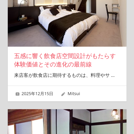
夢
を
形
に
し
ま
す！
五感に響く飲食店空間設計がもたらす
体験価値とその進化の最前線
来店客が飲食店に期待するものは、料理やサ
…
2025年12月15日
Mitsui