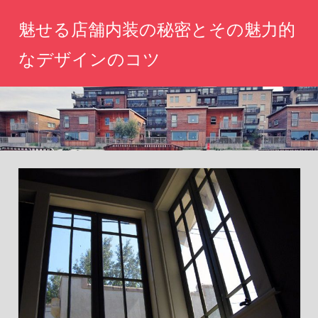
コ
魅せる店舗内装の秘密とその魅力的
ン
テ
なデザインのコツ
ン
心
ツ
を
へ
惹
き
ス
つ
キ
け
ッ
る
空
プ
間
づ
く
り、
あ
な
た
の