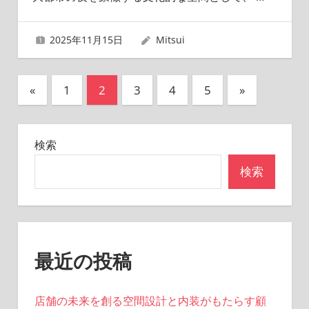
2025年11月15日
Mitsui
投
前
次
«
1
2
3
4
5
»
の
の
稿
記
記
の
検索
事
事
ペ
検索
ー
ジ
送
最近の投稿
り
店舗の未来を創る空間設計と内装がもたらす顧