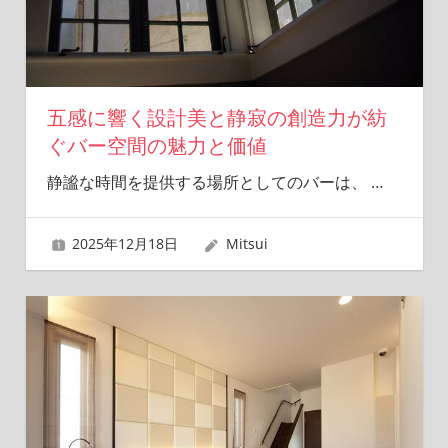
夢
を
形
に
し
五感に響く設計美と静寂の創造力が紡
ま
ぐバー空間の魅力と価値
す！
静謐な時間を提供する場所としてのバーは、
…
2025年12月18日
Mitsui