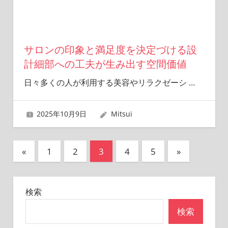
サロンの印象と満足度を決定づける設
計細部への工夫が生み出す空間価値
日々多くの人が利用する美容やリラクゼーシ
…
2025年10月9日
Mitsui
投
前
次
«
1
2
3
4
5
»
の
の
稿
記
記
の
検索
事
事
ペ
検索