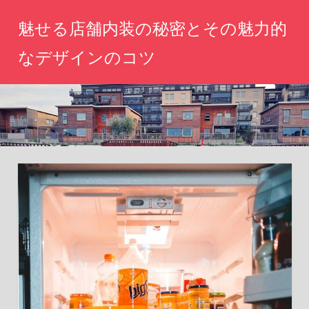
コ
魅せる店舗内装の秘密とその魅力的
ン
テ
なデザインのコツ
ン
心
ツ
を
へ
惹
き
ス
つ
キ
け
ッ
る
空
プ
間
づ
く
り、
あ
な
た
の