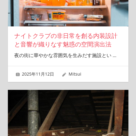
夢
を
形
に
し
ナイトクラブの非日常を創る内装設計
ま
と音響が織りなす魅惑の空間演出法
す！
夜の街に華やかな雰囲気を生みだす施設とい
…
2025年11月12日
Mitsui